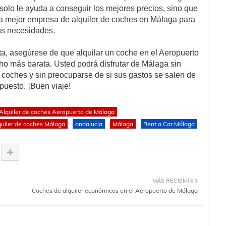
 solo
 le
 ay
uda
 a
 con
se
gu
ir
 los
 me
j
ores
 pre
ci
os
,
 s
ino
 que
a
 me
j
or
 em
p
resa
 de
 al
qu
iler
 de
 coc
hes
 en
 M
á
l
aga
 para
us
 ne
ces
id
ades
.
ta
,
 a
se
g
ú
re
se
 de
 que
 al
qu
ilar
 un
 coc
he
 en
 el
 Aer
op
u
erto
h
o
 m
ás
 bar
ata
.
 U
sted
 pod
r
á
 dis
fr
ut
ar
 de
 M
á
l
aga
 sin
 coc
hes
 y
 sin
 pre
oc
up
arse
 de
 si
 sus
 gast
os
 se
 sal
en
 de
p
u
est
o
.
 ¡
Bu
en
 via
je
!
Alquiler de coches Aeropuerto de Málaga
quiler de coches Málaga
andalucia
Málaga
Rent a Car Málaga
MÁS RECIENTE
Coches de alquiler económicos en el Aeropuerto de Málaga