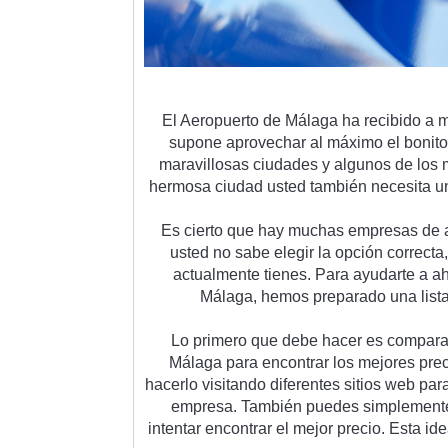
El
 Aer
op
u
erto
 de
 M
á
l
aga
 ha
 rec
ib
ido
 a
 
sup
one
 a
pro
ve
char
 al
 m
á
x
imo
 el
 bon
ito
mar
av
ill
os
as
 c
i
ud
ades
 y
 al
gun
os
 de
 los
 
her
m
osa
 c
i
ud
ad
 u
sted
 t
amb
i
én
 ne
ces
ita
 u
Es
 c
i
erto
 que
 hay
 much
as
 em
pres
as
 de
 
u
sted
 no
 s
abe
 eleg
ir
 la
 op
ci
ón
 correct
a
,
actual
ment
e
 t
ien
es
.
 Par
a
 ay
ud
arte
 a
 a
M
á
l
aga
,
 he
mos
 prepar
ado
 un
a
 list
Lo
 prim
ero
 que
 de
be
 h
acer
 es
 compar
a
M
á
l
aga
 para
 enc
ont
rar
 los
 me
j
ores
 pre
c
h
acer
lo
 visit
ando
 d
if
erent
es
 sit
ios
 web
 par
em
p
resa
.
 T
amb
i
én
 p
ued
es
 simple
ment
intent
ar
 enc
ont
rar
 el
 me
j
or
 prec
io
.
 Est
a
 id