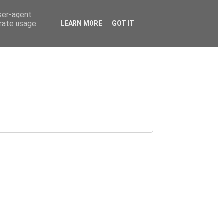
user-agent
erate usage
LEARN MORE
GOT IT