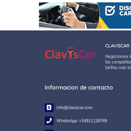
CLAVISCAR
Negociamos l
las compañías
tarifas más b
Informacion de contacto
Info@claviscar.com
WhatsApp: +34911126769