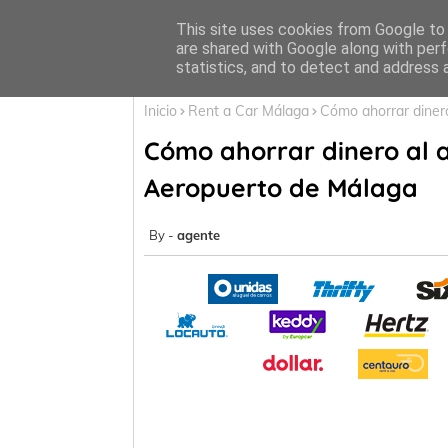
Inicio
This site uses cookies from Google to d
are shared with Google along with perf
statistics, and to detect and address 
Inicio
Rent a Car Málaga
Cómo ahorrar dinero
Cómo ahorrar dinero al a
Aeropuerto de Málaga
agente