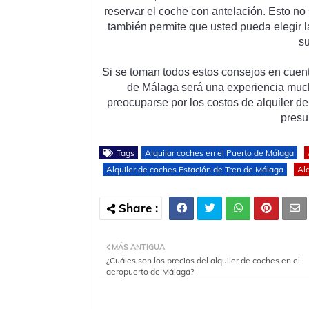
reserv
ar
 el
 coc
he
 con
 ant
el
aci
ón
.
 Est
o
 no
t
amb
i
én
 perm
ite
 que
 u
sted
 p
ued
a
 eleg
ir
 l
s
Si
 se
 to
man
 to
dos
 est
os
 con
se
j
os
 en
 cu
en
de
 M
á
l
aga
 ser
á
 un
a
 experien
cia
 muc
pre
oc
up
arse
 por
 los
 cost
os
 de
 al
qu
iler
 de
pres
u
Tags
Alquilar coches en el Puerto de Málaga
Alquiler de coches Estación de Tren de Málaga
Al
MÁS ANTIGUA
¿Cuáles son los precios del alquiler de coches en el
aeropuerto de Málaga?