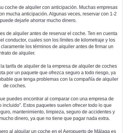
su
 coc
he
 de
 al
qu
iler
 con
 anticip
aci
ón
.
 Much
as
 em
pres
as
con
 much
a
 anticip
aci
ón
.
 Al
gun
as
 ve
ces
,
 reserv
ar
 con
 1
-
2
 p
ued
e
 de
jar
le
 a
hor
rar
 much
o
 din
ero
.
es
 de
 al
qu
iler
 ant
es
 de
 reserv
ar
 el
 coc
he
.
 Ten
 en
 cu
enta
del
 conductor
,
 c
ual
es
 son
 los
 l
í
m
ites
 de
 kilomet
ra
je
 y
 los
 clar
ament
e
 los
 t
ér
min
os
 de
 al
qu
iler
 ant
es
 de
 firm
ar
 un
ntr
ato
 de
 al
qu
iler
.
 la
 tar
ifa
 de
 al
qu
iler
 de
 la
 em
p
resa
 de
 al
qu
iler
 de
 coc
hes
pt
a
 por
 un
 pa
qu
ete
 que
 of
rez
ca
 se
g
uro
 a
 to
do
 r
ies
go
,
 ya
obable
 que
 t
eng
a
 problem
as
 con
 la
 comp
a
ñ
ía
 de
 al
qu
iler
de
 coc
hes
.
que
 p
ued
es
 enc
ont
rar
 al
 compar
ar
 con
 un
a
 em
p
resa
 de
o
 incl
u
ido
”
.
 Est
os
 pa
quet
es
 su
el
en
 of
re
cer
 to
do
 lo
 que
e
g
uro
,
 mant
en
im
ient
o
,
 lim
pie
za
,
 se
g
uro
 de
 accident
es
 y
 much
o
 din
ero
,
 ya
 que
 no
 ti
ene
 que
 p
agar
 n
ada
 extra
.
n
ero
 al
 al
qu
ilar
 un
 coc
he
 en
 el
 Aer
op
u
erto
 de
 M
á
l
aga
 es