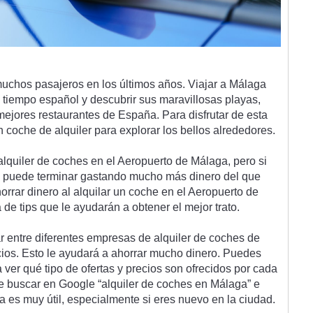
much
os
 pas
aj
eros
 en
 los
 ú
lt
im
os
 a
ñ
os
.
 Via
jar
 a
 M
á
l
aga
 t
iem
po
 es
pa
ñ
ol
 y
 desc
ub
rir
 sus
 mar
av
ill
os
as
 play
as
,
me
j
ores
 restaurant
es
 de
 Esp
a
ña
.
 Par
a
 dis
fr
ut
ar
 de
 est
a
n
 coc
he
 de
 al
qu
iler
 para
 explor
ar
 los
 bell
os
 al
red
ed
ores
.
al
qu
iler
 de
 coc
hes
 en
 el
 Aer
op
u
erto
 de
 M
á
l
aga
,
 per
o
 si
 p
ued
e
 termin
ar
 gast
ando
 much
o
 m
ás
 din
ero
 del
 que
hor
rar
 din
ero
 al
 al
qu
ilar
 un
 coc
he
 en
 el
 Aer
op
u
erto
 de
a
 de
 tips
 que
 le
 ay
ud
ar
án
 a
 ob
t
ener
 el
 me
j
or
 tr
ato
.
r
 ent
re
 d
if
erent
es
 em
pres
as
 de
 al
qu
iler
 de
 coc
hes
 de
i
os
.
 Est
o
 le
 ay
ud
ar
á
 a
 a
hor
rar
 much
o
 din
ero
.
 P
ued
es
a
 ver
 qu
é
 tip
o
 de
 of
ert
as
 y
 pre
ci
os
 son
 of
rec
id
os
 por
 c
ada
e
 bus
car
 en
 Google
 “
al
qu
iler
 de
 coc
hes
 en
 M
á
l
aga
”
 e
ea
 es
 m
uy
 ú
til
,
 es
pe
cial
ment
e
 si
 e
res
 n
ue
vo
 en
 la
 c
i
ud
ad
.