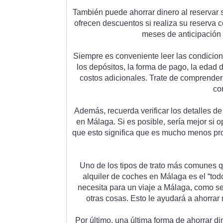
T
amb
i
én
 p
ued
e
 a
hor
rar
 din
ero
 al
 reserv
ar
 
of
rec
en
 desc
u
ent
os
 si
 real
iza
 su
 reserv
a
 
mes
es
 de
 anticip
aci
ón
S
iem
pre
 es
 convenient
e
 le
er
 las
 cond
icion
los
 dep
ó
sit
os
,
 la
 form
a
 de
 p
ago
,
 la
 ed
ad
 
cost
os
 ad
ic
ional
es
.
 Tr
ate
 de
 comp
render
co
Ad
em
ás
,
 rec
uer
da
 ver
ific
ar
 los
 det
all
es
 de
en
 M
á
l
aga
.
 Si
 es
 pos
ible
,
 ser
ía
 me
j
or
 si
 o
que
 est
o
 signific
a
 que
 es
 much
o
 men
os
 pr
Un
o
 de
 los
 tip
os
 de
 tr
ato
 m
ás
 com
unes
 
al
qu
iler
 de
 coc
hes
 en
 M
á
l
aga
 es
 el
 “
t
od
ne
ces
ita
 para
 un
 via
je
 a
 M
á
l
aga
,
 com
o
 s
o
tr
as
 cos
as
.
 Est
o
 le
 ay
ud
ar
á
 a
 a
hor
rar
P
or
 ú
lt
imo
,
 un
a
 ú
lt
ima
 form
a
 de
 a
hor
rar
 di