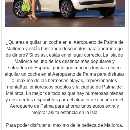
¿
Qu
ie
res
 al
qu
ilar
 un
 coc
he
 en
 el
 Aer
op
u
erto
 de
 Pal
ma
 de
Mall
or
ca
 y
 est
ás
 bus
c
ando
 desc
u
ent
os
 para
 a
hor
rar
 al
go
de
 din
ero
?
 Si
 es
 as
í
,
 est
ás
 en
 el
 l
ugar
 correct
o
.
 La
 is
la
 de
Mall
or
ca
 es
 un
o
 de
 los
 dest
inos
 m
ás
 popul
ares
 y
sole
ados
 de
 Esp
a
ña
,
 por
 lo
 que
 much
os
 tur
istas
 elig
en
al
qu
ilar
 un
 coc
he
 en
 el
 Aer
op
u
erto
 de
 Pal
ma
 para
 dis
fr
ut
ar
al
 m
á
x
imo
 de
 las
 her
mos
as
 play
as
,
 imp
res
ion
antes
mont
a
ñ
as
,
 pint
oresc
os
 p
uebl
os
 y
 la
 c
i
ud
ad
 de
 Pal
ma
 de
Mall
or
ca
.
 Lo
 me
j
or
 de
 to
do
 es
 que
 hay
 numer
os
as
 of
ert
as
y
 desc
u
ent
os
 disp
on
ibles
 para
 el
 al
qu
iler
 de
 coc
hes
 en
 el
Aer
op
u
erto
 de
 Pal
ma
 para
 a
hor
rar
 un
os
 euros
 extra
 y
me
j
or
ar
 as
í
 tu
 est
anc
ia
 en
 la
 is
la
.
P
ara
 p
oder
 dis
fr
ut
ar
 al
 m
á
x
imo
 de
 la
 bel
le
za
 de
 Mall
or
ca
,