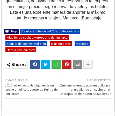
que
 cal
ific
as
,
 no
 o
lv
ides
 h
acer
 tu
 reserv
a
 con
 la
 em
p
resa
con
 el
 me
j
or
 prec
io
,
 l
ue
go
 reserv
ar
 tu
 v
uel
o
 y
 t
us
 hotel
es
.
Est
a
 es
 un
a
 excel
ente
 man
era
 de
 a
hor
rar
 al
 m
á
x
imo
cu
ando
 reserv
as
 tu
 via
je
 a
 Mall
or
ca
.
 ¡
Bu
en
 via
je
!
Tags
Alquiler coches en el Puerto de Mallorca
Alquiler de coches Aeropuerto de Mallorca
alquiler de coches mallorca
islas baleares
mallorca
Rent a Car Mallorca
MÁS ANTIGUA
MÁS RECIENTE
¿Cuál es el costo de alquiler de un
¿Qué suplementos pueden aplicarse
coche en el Aeropuerto de Palma de
al alquiler de un coche en el
Mallorca?
Aeropuerto de Palma de Mallorca?