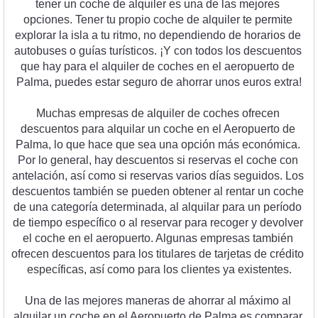
t
ener
 un
 coc
he
 de
 al
qu
iler
 es
 un
a
 de
 las
 me
j
ores
op
c
ion
es
.
 T
ener
 tu
 prop
io
 coc
he
 de
 al
qu
iler
 te
 perm
ite
explor
ar
 la
 is
la
 a
 tu
 r
it
mo
,
 no
 depend
i
endo
 de
 hor
arios
 de
aut
ob
uses
 o
 gu
í
as
 tur
í
stic
os
.
 ¡
Y
 con
 to
dos
 los
 desc
u
ent
os
que
 hay
 para
 el
 al
qu
iler
 de
 coc
hes
 en
 el
 aer
op
u
erto
 de
Pal
ma
,
 p
ued
es
 est
ar
 se
g
uro
 de
 a
hor
rar
 un
os
 euros
 extra
!
Much
as
 em
pres
as
 de
 al
qu
iler
 de
 coc
hes
 of
rec
en
desc
u
ent
os
 para
 al
qu
ilar
 un
 coc
he
 en
 el
 Aer
op
u
erto
 de
Pal
ma
,
 lo
 que
 h
ace
 que
 sea
 un
a
 op
ci
ón
 m
ás
 e
con
ó
m
ica
.
Por
 lo
 general
,
 hay
 desc
u
ent
os
 si
 reserv
as
 el
 coc
he
 con
ant
el
aci
ón
,
 as
í
 com
o
 si
 reserv
as
 var
ios
 d
í
as
 se
gu
id
os
.
 Los
desc
u
ent
os
 t
amb
i
én
 se
 p
ued
en
 ob
t
ener
 al
 rent
ar
 un
 coc
he
de
 un
a
 categor
ía
 determin
ada
,
 al
 al
qu
ilar
 para
 un
 per
í
odo
de
 t
iem
po
 es
pec
í
f
ico
 o
 al
 reserv
ar
 para
 rec
og
er
 y
 dev
olver
el
 coc
he
 en
 el
 aer
op
u
erto
.
 Al
gun
as
 em
pres
as
 t
amb
i
én
of
rec
en
 desc
u
ent
os
 para
 los
 tit
ul
ares
 de
 tar
jet
as
 de
 cr
é
dit
o
es
pec
í
f
icas
,
 as
í
 com
o
 para
 los
 client
es
 ya
 exist
ent
es
.
U
na
 de
 las
 me
j
ores
 man
er
as
 de
 a
hor
rar
 al
 m
á
x
imo
 al
al
qu
ilar
 un
 coc
he
 en
 el
 Aer
op
u
erto
 de
 Pal
ma
 es
 compar
ar