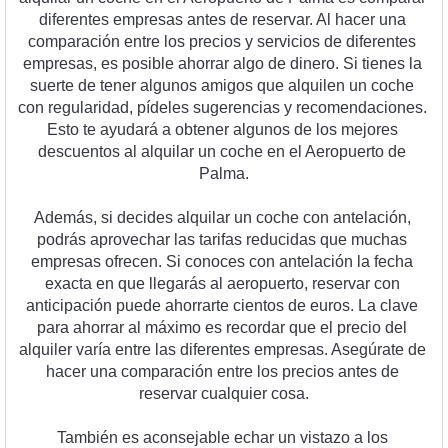
d
if
erent
es
 em
pres
as
 ant
es
 de
 reserv
ar
.
 Al
 h
acer
 un
a
compar
aci
ón
 ent
re
 los
 pre
ci
os
 y
 servic
ios
 de
 d
if
erent
es
em
pres
as
,
 es
 pos
ible
 a
hor
rar
 al
go
 de
 din
ero
.
 Si
 t
ien
es
 la
su
er
te
 de
 t
ener
 al
gun
os
 am
ig
os
 que
 al
qu
il
en
 un
 coc
he
con
 regular
idad
,
 p
í
del
es
 su
ge
ren
ci
as
 y
 rec
om
end
acion
es
.
Est
o
 te
 ay
ud
ar
á
 a
 ob
t
ener
 al
gun
os
 de
 los
 me
j
ores
desc
u
ent
os
 al
 al
qu
ilar
 un
 coc
he
 en
 el
 Aer
op
u
erto
 de
Pal
ma
.
Ad
em
ás
,
 si
 decides
 al
qu
ilar
 un
 coc
he
 con
 ant
el
aci
ón
,
pod
r
ás
 a
pro
ve
char
 las
 tar
if
as
 redu
c
idas
 que
 much
as
em
pres
as
 of
rec
en
.
 Si
 con
oc
es
 con
 ant
el
aci
ón
 la
 fe
cha
exact
a
 en
 que
 l
leg
ar
ás
 al
 aer
op
u
erto
,
 reserv
ar
 con
anticip
aci
ón
 p
ued
e
 a
hor
r
arte
 c
ient
os
 de
 euros
.
 La
 cl
ave
para
 a
hor
rar
 al
 m
á
x
imo
 es
 record
ar
 que
 el
 prec
io
 del
al
qu
iler
 var
ía
 ent
re
 las
 d
if
erent
es
 em
pres
as
.
 A
se
g
ú
rate
 de
h
acer
 un
a
 compar
aci
ón
 ent
re
 los
 pre
ci
os
 ant
es
 de
reserv
ar
 c
ual
qu
ier
 c
osa
.
T
amb
i
én
 es
 ac
onse
j
able
 e
char
 un
 v
ist
azo
 a
 los