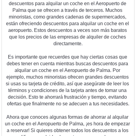
desc
u
ent
os
 para
 al
qu
ilar
 un
 coc
he
 en
 el
 Aer
op
u
erto
 de
Pal
ma
 que
 se
 of
rec
en
 a
 tra
v
és
 de
 ter
cer
os
.
 Much
os
minor
istas
,
 com
o
 grand
es
 cad
en
as
 de
 super
mer
c
ados
,
est
án
 of
reci
endo
 desc
u
ent
os
 para
 al
qu
ilar
 un
 coc
he
 en
 el
aer
op
u
erto
.
 Est
os
 desc
u
ent
os
 a
 ve
ces
 son
 m
ás
 bar
atos
que
 los
 pre
ci
os
 de
 las
 em
pres
as
 de
 al
qu
iler
 de
 coc
hes
direct
ament
e
.
Es
 important
e
 que
 rec
uer
des
 que
 hay
 c
i
ert
as
 cos
as
 que
deb
es
 t
ener
 en
 cu
enta
 m
ient
ras
 bus
cas
 desc
u
ent
os
 para
al
qu
ilar
 un
 coc
he
 en
 el
 Aer
op
u
erto
 de
 Pal
ma
.
 Por
e
j
empl
o
,
 much
os
 minor
istas
 of
rec
en
 grand
es
 desc
u
ent
os
si
 us
as
 su
 tar
j
eta
 de
 cr
é
dit
o
,
 as
í
 que
 a
se
g
ú
rate
 de
 le
er
 los
t
ér
min
os
 y
 cond
icion
es
 de
 la
 tar
j
eta
 ant
es
 de
 to
mar
 un
a
dec
isi
ón
.
 Est
o
 te
 a
hor
rar
á
 frust
rac
i
ón
 y
 t
iem
po
,
 ev
it
ando
of
ert
as
 que
 final
ment
e
 no
 se
 ad
ec
u
en
 a
 t
us
 ne
ces
id
ades
.
Ah
ora
 que
 con
oc
es
 al
gun
as
 form
as
 de
 a
hor
rar
 al
 al
qu
ilar
un
 coc
he
 en
 el
 Aer
op
u
erto
 de
 Pal
ma
,
 ¡
es
 hor
a
 de
 em
pe
zar
a
 reserv
ar
!
 Si
 qu
ie
res
 ob
t
ener
 to
dos
 los
 desc
u
ent
os
 a
 los