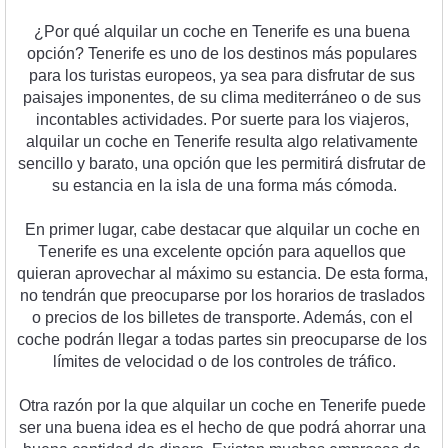
¿
P
or
 qu
é
 al
qu
ilar
 un
 coc
he
 en
 T
ener
ife
 es
 un
a
 bu
ena
op
ci
ón
?
 T
ener
ife
 es
 un
o
 de
 los
 dest
inos
 m
ás
 popul
ares
para
 los
 tur
istas
 euro
pe
os
,
 ya
 sea
 para
 dis
fr
ut
ar
 de
 sus
pa
is
aj
es
 imp
onent
es
,
 de
 su
 clim
a
 med
iter
r
á
ne
o
 o
 de
 sus
inc
ont
ables
 act
ivid
ades
.
 Por
 su
er
te
 para
 los
 via
j
eros
,
al
qu
ilar
 un
 coc
he
 en
 T
ener
ife
 result
a
 al
go
 relat
iv
ament
e
sen
c
illo
 y
 bar
ato
,
 un
a
 op
ci
ón
 que
 les
 permit
ir
á
 dis
fr
ut
ar
 de
su
 est
anc
ia
 en
 la
 is
la
 de
 un
a
 form
a
 m
ás
 c
ó
mod
a
.
En
 primer
 l
ugar
,
 c
abe
 dest
ac
ar
 que
 al
qu
ilar
 un
 coc
he
 en
T
ener
ife
 es
 un
a
 excel
ente
 op
ci
ón
 para
 aqu
ell
os
 que
qu
ier
an
 a
pro
ve
char
 al
 m
á
x
imo
 su
 est
anc
ia
.
 De
 est
a
 form
a
,
no
 tend
r
án
 que
 pre
oc
up
arse
 por
 los
 hor
arios
 de
 tr
as
lad
os
o
 pre
ci
os
 de
 los
 b
illet
es
 de
 transport
e
.
 Ad
em
ás
,
 con
 el
coc
he
 pod
r
án
 l
leg
ar
 a
 to
d
as
 part
es
 sin
 pre
oc
up
arse
 de
 los
l
í
m
ites
 de
 vel
oc
idad
 o
 de
 los
 contro
les
 de
 tr
á
f
ico
.
O
tra
 r
az
ón
 por
 la
 que
 al
qu
ilar
 un
 coc
he
 en
 T
ener
ife
 p
ued
e
ser
 un
a
 bu
ena
 idea
 es
 el
 he
cho
 de
 que
 pod
r
á
 a
hor
rar
 un
a