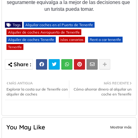
se
gur
ament
e
 equival
ga
 a
 la
 me
j
or
 de
 las
 decision
es
 que
un
 tur
ista
 p
ued
a
 to
mar
.
Tags
Alquilar coches en el Puerto de Tenerife
Alquiler de coches Aeropuerto de Tenerife
Alquiler de coches Tenerife
islas canarias
Rent a car tenerife
Tenerife
MÁS ANTIGUA
MÁS RECIENTE
Explorar la costa sur de Tenerife con
Cómo ahorrar dinero al alquilar un
alquiler de coches
coche en Tenerife
You May Like
Mostrar más