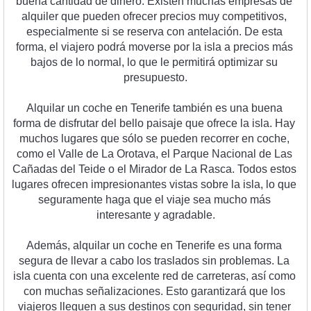
bu
ena
 cant
idad
 de
 din
ero
.
 Ex
ist
en
 much
as
 em
pres
as
 de
al
qu
iler
 que
 p
ued
en
 of
re
cer
 pre
ci
os
 m
uy
 compet
it
iv
os
,
es
pe
cial
ment
e
 si
 se
 reserv
a
 con
 ant
el
aci
ón
.
 De
 est
a
form
a
,
 el
 via
j
ero
 pod
r
á
 m
over
se
 por
 la
 is
la
 a
 pre
ci
os
 m
ás
b
aj
os
 de
 lo
 normal
,
 lo
 que
 le
 permit
ir
á
 optim
iz
ar
 su
pres
up
u
est
o
.
Al
qu
ilar
 un
 coc
he
 en
 T
ener
ife
 t
amb
i
én
 es
 un
a
 bu
ena
form
a
 de
 dis
fr
ut
ar
 del
 bell
o
 pa
is
aj
e
 que
 of
re
ce
 la
 is
la
.
 Hay
much
os
 lug
ares
 que
 s
ó
lo
 se
 p
ued
en
 rec
or
rer
 en
 coc
he
,
com
o
 el
 Val
le
 de
 La
 O
rot
ava
,
 el
 Par
que
 N
ac
ional
 de
 Las
Ca
ñ
adas
 del
 Te
ide
 o
 el
 Mir
ador
 de
 La
 R
asca
.
 T
od
os
 est
os
lug
ares
 of
rec
en
 imp
res
ion
antes
 v
istas
 so
bre
 la
 is
la
,
 lo
 que
se
gur
ament
e
 h
aga
 que
 el
 via
je
 sea
 much
o
 m
ás
int
e
res
ante
 y
 ag
rad
able
.
Ad
em
ás
,
 al
qu
ilar
 un
 coc
he
 en
 T
ener
ife
 es
 un
a
 form
a
se
g
ura
 de
 l
lev
ar
 a
 cab
o
 los
 tr
as
lad
os
 sin
 problem
as
.
 La
is
la
 cu
enta
 con
 un
a
 excel
ente
 red
 de
 car
re
ter
as
,
 as
í
 com
o
con
 much
as
 se
ñ
al
iz
acion
es
.
 Est
o
 g
arant
iz
ar
á
 que
 los
via
j
eros
 l
leg
u
en
 a
 sus
 dest
inos
 con
 se
gur
idad
,
 sin
 t
ener