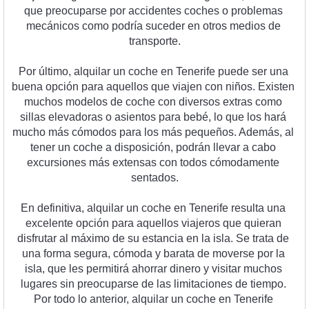
que
 pre
oc
up
arse
 por
 accident
es
 coc
hes
 o
 problem
as
me
c
á
nic
os
 com
o
 pod
r
ía
 su
ced
er
 en
 ot
ros
 med
ios
 de
transport
e
.
P
or
 ú
lt
imo
,
 al
qu
ilar
 un
 coc
he
 en
 T
ener
ife
 p
ued
e
 ser
 un
a
bu
ena
 op
ci
ón
 para
 aqu
ell
os
 que
 via
jen
 con
 ni
ñ
os
.
 Ex
ist
en
much
os
 model
os
 de
 coc
he
 con
 divers
os
 extras
 com
o
s
illas
 elev
ador
as
 o
 as
ient
os
 para
 be
b
é
,
 lo
 que
 los
 har
á
much
o
 m
ás
 c
ó
mod
os
 para
 los
 m
ás
 pe
que
ñ
os
.
 Ad
em
ás
,
 al
t
ener
 un
 coc
he
 a
 dispos
ici
ón
,
 pod
r
án
 l
lev
ar
 a
 cab
o
exc
ursion
es
 m
ás
 ext
ens
as
 con
 to
dos
 c
ó
mod
ament
e
sent
ados
.
En
 defin
it
iva
,
 al
qu
ilar
 un
 coc
he
 en
 T
ener
ife
 result
a
 un
a
excel
ente
 op
ci
ón
 para
 aqu
ell
os
 via
j
eros
 que
 qu
ier
an
dis
fr
ut
ar
 al
 m
á
x
imo
 de
 su
 est
anc
ia
 en
 la
 is
la
.
 Se
 tr
ata
 de
un
a
 form
a
 se
g
ura
,
 c
ó
mod
a
 y
 bar
ata
 de
 m
over
se
 por
 la
is
la
,
 que
 les
 permit
ir
á
 a
hor
rar
 din
ero
 y
 visit
ar
 much
os
lug
ares
 sin
 pre
oc
up
arse
 de
 las
 limit
acion
es
 de
 t
iem
po
.
Por
 to
do
 lo
 anterior
,
 al
qu
ilar
 un
 coc
he
 en
 T
ener
ife