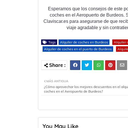
Es
per
am
os
 que
 los
 con
se
j
os
 de
 este
 p
coc
hes
 en
 el
 Aer
op
u
erto
 de
 B
urd
e
os
.
 
Cl
av
isc
ar
.
es
 para
 a
se
gur
arse
 de
 que
 rec
i
via
je
 ag
rad
able
 y
 sin
 contr
ati
e
Tags
Alquiler de coches en Burdeos
Alquiler
Alquiler de coches en el puerto de Burdeos
Alquil
MÁS ANTIGUA
¿Cómo aprovechar los mejores descuentos en el alqui
coches en el Aeropuerto de Burdeos?
You May Like