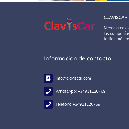
CLAVISCAR
Negociamos l
las compañías
tarifas más b
Informacion de contacto
Info@claviscar.com
WhatsApp: +34911126769
Telefono +34911126769