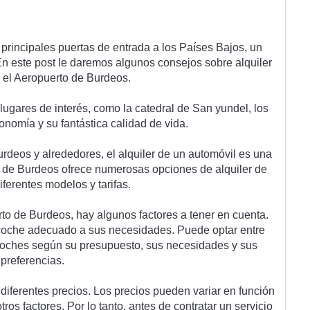
 princip
ales
 pu
ert
as
 de
 entr
ada
 a
 los
 Pa
í
ses
 B
aj
os
,
 un
En
 este
 post
 le
 dare
mos
 al
gun
os
 con
se
j
os
 so
bre
 al
qu
iler
 el
 Aer
op
u
erto
 de
 B
urd
e
os
.
 lug
ares
 de
 inter
és
,
 com
o
 la
 c
ated
ral
 de
 San
 y
und
el
,
 los
ron
om
ía
 y
 su
 fant
á
st
ica
 cal
idad
 de
 v
ida
.
urd
e
os
 y
 al
red
ed
ores
,
 el
 al
qu
iler
 de
 un
 autom
ó
vil
 es
 un
a
 de
 B
urd
e
os
 of
re
ce
 numer
os
as
 op
c
ion
es
 de
 al
qu
iler
 de
if
erent
es
 model
os
 y
 tar
if
as
.
rto
 de
 B
urd
e
os
,
 hay
 al
gun
os
 fact
ores
 a
 t
ener
 en
 cu
enta
.
coc
he
 ad
ec
u
ado
 a
 sus
 ne
ces
id
ades
.
 P
ued
e
 opt
ar
 ent
re
coc
hes
 se
g
ú
n
 su
 pres
up
u
est
o
,
 sus
 ne
ces
id
ades
 y
 sus
pref
eren
ci
as
.
 d
if
erent
es
 pre
ci
os
.
 Los
 pre
ci
os
 p
ued
en
 vari
ar
 en
 fun
ci
ón
ot
ros
 fact
ores
.
 Por
 lo
 t
anto
,
 ant
es
 de
 contr
atar
 un
 servic
io