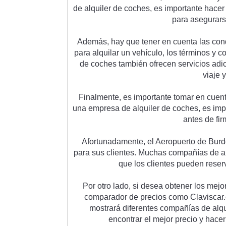
de
 al
qu
iler
 de
 coc
hes
,
 es
 important
e
 h
acer
para
 a
se
gur
ar
Ad
em
ás
,
 hay
 que
 t
ener
 en
 cu
enta
 las
 con
para
 al
qu
ilar
 un
 veh
í
cul
o
,
 los
 t
ér
min
os
 y
 c
de
 coc
hes
 t
amb
i
én
 of
rec
en
 servic
ios
 ad
i
via
je
 y
Final
ment
e
,
 es
 important
e
 to
mar
 en
 cu
en
un
a
 em
p
resa
 de
 al
qu
iler
 de
 coc
hes
,
 es
 imp
ant
es
 de
 fir
Af
ortun
ad
ament
e
,
 el
 Aer
op
u
erto
 de
 B
urd
para
 sus
 client
es
.
 Much
as
 comp
a
ñ
í
as
 de
 a
que
 los
 client
es
 p
ued
en
 reser
P
or
 o
tro
 l
ado
,
 si
 des
ea
 ob
t
ener
 los
 me
j
o
compar
ador
 de
 pre
ci
os
 com
o
 Cl
av
isc
ar
.
most
rar
á
 d
if
erent
es
 comp
a
ñ
í
as
 de
 al
q
enc
ont
rar
 el
 me
j
or
 prec
io
 y
 h
acer