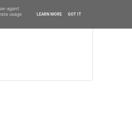
user-agent
erate usage
LEARN MORE
GOT IT