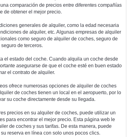
 un
a
 compar
aci
ón
 de
 pre
ci
os
 ent
re
 d
if
erent
es
 comp
a
ñ
í
as
se
 de
 ob
t
ener
 el
 me
j
or
 prec
io
.
d
icion
es
 gener
ales
 de
 al
qu
iler
,
 com
o
 la
 ed
ad
 ne
ces
aria
ond
icion
es
 de
 al
qu
iler
,
 etc
.
 Al
gun
as
 em
pres
as
 de
 al
qu
iler
c
ional
es
 com
o
 se
g
uro
 de
 al
qu
iler
 de
 coc
hes
,
 se
g
uro
 de
 se
g
uro
 de
 ter
cer
os
.
ta
 el
 est
ado
 del
 coc
he
.
 Cu
ando
 al
quila
 un
 coc
he
 des
de
ortant
e
 a
se
gur
arse
 de
 que
 el
 coc
he
 est
é
 en
 bu
en
 est
ado
m
ar
 el
 contr
ato
 de
 al
qu
iler
.
e
os
 of
re
ce
 numer
os
as
 op
c
ion
es
 de
 al
qu
iler
 de
 coc
hes
l
qu
iler
 de
 coc
hes
 t
ien
en
 un
 local
 en
 el
 aer
op
u
erto
,
 por
 lo
v
ar
 su
 coc
he
 direct
ament
e
 des
de
 su
 l
leg
ada
.
res
 pre
ci
os
 en
 su
 al
qu
iler
 de
 coc
hes
,
 p
ued
e
 util
iz
ar
 un
es
 para
 enc
ont
rar
 el
 me
j
or
 prec
io
.
 Est
a
 p
á
g
ina
 web
 le
u
iler
 de
 coc
hes
 y
 sus
 tar
if
as
.
 De
 est
a
 man
era
,
 p
ued
e
 su
 reserv
a
 en
 l
í
nea
 con
 solo
 un
os
 p
oc
os
 cl
ics
.