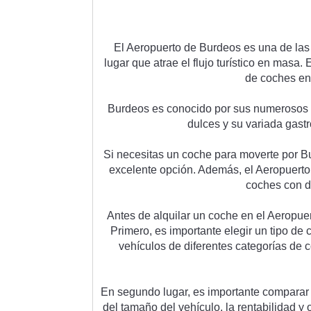
El
 Aer
op
u
erto
 de
 B
urd
e
os
 es
 un
a
 de
 las
l
ugar
 que
 at
ra
e
 el
 flu
jo
 tur
í
st
ico
 en
 mas
a
.
 
de
 coc
hes
 en
B
urd
e
os
 es
 con
oc
ido
 por
 sus
 numer
os
os
d
ul
ces
 y
 su
 vari
ada
 gast
Si
 ne
ces
itas
 un
 coc
he
 para
 m
over
te
 por
 B
excel
ente
 op
ci
ón
.
 Ad
em
ás
,
 el
 Aer
op
u
erto
coc
hes
 con
 d
Ant
es
 de
 al
qu
ilar
 un
 coc
he
 en
 el
 Aer
op
u
e
Prim
ero
,
 es
 important
e
 eleg
ir
 un
 tip
o
 de
 
veh
í
cul
os
 de
 d
if
erent
es
 categor
í
as
 de
 
En
 se
g
undo
 l
ugar
,
 es
 important
e
 compar
ar
del
 t
ama
ño
 del
 veh
í
cul
o
,
 la
 rent
abil
idad
 y
 