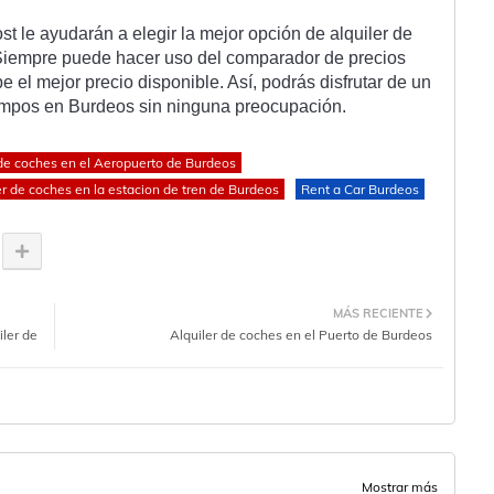
ost
 le
 ay
ud
ar
án
 a
 eleg
ir
 la
 me
j
or
 op
ci
ón
 de
 al
qu
iler
 de
Siem
pre
 p
ued
e
 h
acer
 us
o
 del
 compar
ador
 de
 pre
ci
os
be
 el
 me
j
or
 prec
io
 disp
on
ible
.
 As
í
,
 pod
r
ás
 dis
fr
ut
ar
 de
 un
m
pos
 en
 B
urd
e
os
 sin
 n
ing
una
 pre
oc
up
aci
ón
.
 de coches en el Aeropuerto de Burdeos
er de coches en la estacion de tren de Burdeos
Rent a Car Burdeos
MÁS RECIENTE
ler de
Alquiler de coches en el Puerto de Burdeos
Mostrar más