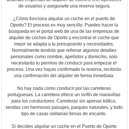
de
 us
u
arios
 y
 a
se
gur
arte
 un
a
 reserv
a
 se
g
ura
.
¿
C
ó
mo
 func
iona
 al
qu
ilar
 un
 coc
he
 en
 el
 pu
erto
 de
O
port
o
?
 El
 pro
ces
o
 es
 m
uy
 sen
c
illo
.
 P
ued
es
 h
acer
 la
b
ú
squ
eda
 en
 el
 portal
 web
 de
 un
a
 de
 las
 em
pres
as
 de
al
qu
iler
 de
 coc
hes
 de
 O
port
o
 y
 enc
ont
rar
 el
 coc
he
 que
me
j
or
 se
 adapt
a
 a
 tu
 pres
up
u
est
o
 y
 ne
ces
id
ades
.
Normal
ment
e
 tend
r
ás
 que
 re
ll
en
ar
 al
gun
os
 det
all
es
person
ales
 com
o
 n
omb
re
,
 a
pell
id
os
 y
 dom
ic
il
io
,
 solo
ne
ces
itar
ás
 tu
 perm
iso
 de
 conduc
ir
 para
 em
pe
zar
 el
pro
ces
o
.
 Un
a
 ve
z
 hay
as
 confirm
ado
 la
 reserv
a
,
 rec
ib
ir
ás
un
a
 confirm
aci
ón
 del
 al
qu
iler
 de
 form
a
 in
medi
ata
.
No
 hay
 n
ada
 com
o
 conduc
ir
 por
 las
 car
re
ter
as
port
ug
ues
as
.
 La
 car
re
tera
 of
re
ce
 un
 sin
f
ín
 de
 mar
av
illas
para
 los
 conduct
ores
.
 Car
re
ter
as
 sin
 ap
en
as
 tr
á
f
ico
,
send
as
 con
 her
mos
os
 pa
is
aj
es
,
 par
ques
 natural
es
,
 y
 to
do
tip
o
 de
 cas
as
 sol
it
ari
as
 ll
en
as
 de
 enc
anto
.
Si
 decides
 al
qu
ilar
 un
 coc
he
 en
 el
 Puerto
 de
 O
port
o