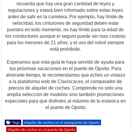
rec
uer
da
 que
 hay
 un
a
 gran
 cant
idad
 de
 le
yes
 y
regul
acion
es
 y
 est
ar
á
 b
ien
 inform
ado
 so
bre
 est
as
 le
yes
ant
es
 de
 sal
ir
 en
 la
 car
re
tera
.
 Por
 e
j
empl
o
,
 hay
 l
í
mite
 de
vel
oc
idad
,
 los
 c
int
ur
ones
 de
 se
gur
idad
 deb
en
 est
ar
pu
est
os
 en
 to
do
 moment
o
,
 no
 hay
 l
í
mite
 para
 la
 ed
ad
 de
los
 conduct
ores
 a
un
que
 el
 se
g
uro
 p
ued
e
 ser
 mas
 cost
oso
para
 los
 men
ores
 de
 21
 a
ñ
os
,
 y
 el
 us
o
 del
 m
ó
vil
 s
iem
pre
est
á
 prohib
ido
.
Es
per
am
os
 que
 est
a
 gu
ía
 te
 h
aya
 serv
ido
 de
 ay
uda
 para
t
us
 pr
ó
x
im
as
 vac
acion
es
 en
 el
 pu
erto
 de
 O
port
o
.
 Par
a
a
hor
r
arte
 t
iem
po
,
 te
 rec
om
end
am
os
 que
 e
ches
 un
 v
ist
azo
a
 la
 pl
ata
form
a
 web
 de
 Cl
av
isc
ar
.
es
,
 el
 compar
ador
 de
pre
ci
os
 de
 al
qu
iler
 de
 coc
hes
.
 Comp
rend
e
 no
 solo
 un
a
ampl
ia
 se
le
cci
ón
 de
 model
os
 s
ino
 t
amb
i
én
 prom
oc
ion
es
es
pe
cial
es
 para
 que
 dis
fr
utes
 al
 m
á
x
imo
 de
 tu
 est
an
ica
 en
el
 pu
erto
 de
 O
port
o
.
Tags
Alquiler de coches en el Aeropuerto de Oporto
Alquiler de coches en el puerto de Oporto