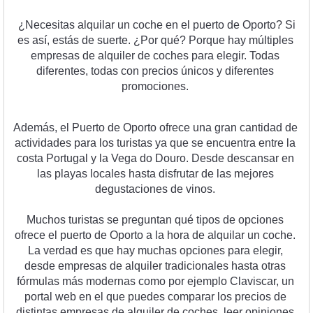
¿
N
ec
es
itas
 al
qu
ilar
 un
 coc
he
 en
 el
 pu
erto
 de
 O
port
o
?
 Si
es
 as
í
,
 est
ás
 de
 su
er
te
.
 ¿
P
or
 qu
é
?
 Por
que
 hay
 m
ú
lt
i
ples
em
pres
as
 de
 al
qu
iler
 de
 coc
hes
 para
 eleg
ir
.
 T
od
as
d
if
erent
es
,
 to
d
as
 con
 pre
ci
os
 ú
nic
os
 y
 d
if
erent
es
prom
oc
ion
es
.
Ad
em
ás
,
 el
 Puerto
 de
 O
port
o
 of
re
ce
 un
a
 gran
 cant
idad
 de
act
ivid
ades
 para
 los
 tur
istas
 ya
 que
 se
 enc
u
ent
ra
 ent
re
 la
cost
a
 Portugal
 y
 la
 Vega
 do
 Dou
ro
.
 Des
de
 desc
ans
ar
 en
las
 play
as
 local
es
 hast
a
 dis
fr
ut
ar
 de
 las
 me
j
ores
deg
ust
acion
es
 de
 v
inos
.
Much
os
 tur
istas
 se
 pre
g
unt
an
 qu
é
 tip
os
 de
 op
c
ion
es
of
re
ce
 el
 pu
erto
 de
 O
port
o
 a
 la
 hor
a
 de
 al
qu
ilar
 un
 coc
he
.
La
 ver
dad
 es
 que
 hay
 much
as
 op
c
ion
es
 para
 eleg
ir
,
des
de
 em
pres
as
 de
 al
qu
iler
 trad
ic
ional
es
 hast
a
 o
tr
as
f
ó
rm
ulas
 m
ás
 modern
as
 com
o
 por
 e
j
empl
o
 Cl
av
isc
ar
,
 un
portal
 web
 en
 el
 que
 p
ued
es
 compar
ar
 los
 pre
ci
os
 de
dist
int
as
 em
pres
as
 de
 al
qu
iler
 de
 coc
hes
,
 le
er
 opinion
es