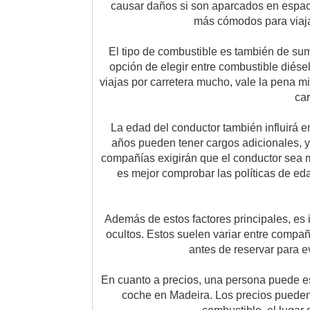
caus
ar
 da
ñ
os
 si
 son
 a
par
c
ados
 en
 esp
a
m
ás
 c
ó
mod
os
 para
 via
j
El
 tip
o
 de
 combust
ible
 es
 t
amb
i
én
 de
 su
op
ci
ón
 de
 eleg
ir
 ent
re
 combust
ible
 di
é
se
via
jas
 por
 car
re
tera
 much
o
,
 v
ale
 la
 pen
a
 mi
c
a
La
 ed
ad
 del
 conductor
 t
amb
i
én
 influ
ir
á
 e
a
ñ
os
 p
ued
en
 t
ener
 c
arg
os
 ad
ic
ional
es
,
 
comp
a
ñ
í
as
 ex
ig
ir
án
 que
 el
 conductor
 sea
 
es
 me
j
or
 comp
ro
bar
 las
 pol
í
tic
as
 de
 ed
Ad
em
ás
 de
 est
os
 fact
ores
 princip
ales
,
 es
 
o
cult
os
.
 Est
os
 su
el
en
 vari
ar
 ent
re
 comp
a
ant
es
 de
 reserv
ar
 para
 e
En
 cu
anto
 a
 pre
ci
os
,
 un
a
 persona
 p
ued
e
 e
coc
he
 en
 Made
ira
.
 Los
 pre
ci
os
 p
ued
e