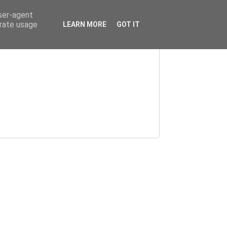
user-agent
erate usage
LEARN MORE
GOT IT