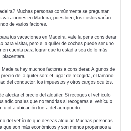
ade
ira
?
 Much
as
 person
as
 com
ú
n
ment
e
 se
 pre
g
unt
an
s
 vac
acion
es
 en
 Made
ira
,
 p
ues
 b
ien
,
 los
 cost
os
 var
í
an
endo
 de
 var
ios
 fact
ores
.
 para
 t
us
 vac
acion
es
 en
 Made
ira
,
 v
ale
 la
 pen
a
 consider
ar
so
 para
 visit
ar
,
 per
o
 el
 al
qu
iler
 de
 coc
hes
 p
ued
e
 ser
 un
o
r
 en
 cu
enta
 para
 log
rar
 que
 tu
 est
ad
ía
 sea
 de
 lo
 m
ás
pl
acent
era
.
n
 Made
ira
 hay
 much
os
 fact
ores
 a
 consider
ar
.
 Al
gun
os
 de
 prec
io
 del
 al
qu
iler
 son
:
 el
 l
ugar
 de
 rec
og
ida
,
 el
 t
ama
ño
d
ad
 del
 conductor
,
 los
 imp
u
est
os
 y
 ot
ros
 c
arg
os
 o
cult
os
.
d
e
 a
fect
ar
 el
 prec
io
 del
 al
qu
iler
.
 Si
 rec
og
es
 el
 veh
í
cul
o
os
 ad
ic
ional
es
 que
 no
 tend
r
í
as
 si
 rec
og
er
as
 el
 veh
í
cul
o
en
 u
 o
tra
 ub
ic
aci
ón
 fu
era
 del
 aer
op
u
erto
.
ño
 del
 veh
í
cul
o
 que
 des
eas
 al
qu
ilar
.
 Much
as
 person
as
ya
 que
 son
 m
ás
 e
con
ó
mic
os
 y
 son
 men
os
 prop
ens
os
 a