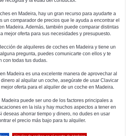
de
 rec
og
ida
 y
 la
 ed
ad
 del
 conductor
.
oc
hes
 en
 Made
ira
,
 hay
 un
 gran
 rec
ur
so
 para
 ay
ud
arte
 a
s un comparador de precios que le ayuda a encontrar el 
e en Madeira. Además, también puede comparar distintas 
a mejor oferta para sus necesidades y presupuesto. 

lección de alquileres de coches en Madeira y tiene un 
es alguna pregunta, puedes comunicarte con ellos y te 
 con todas tus dudas. 

s en Madeira es una excelente manera de aprovechar al 
dinero al alquilar un coche, asegúrate de usar Clavicar 
mejor oferta para el alquiler de un coche en Madeira. 

 Madeira puede ser uno de los factores principales a 
acaciones en la isla y hay muchos aspectos a tener en 
Si deseas ahorrar tiempo y dinero, no dudes en usar 
trar el precio más bajo para tu alquiler.
deira
Alquiler de coches en el puerto de Madeira