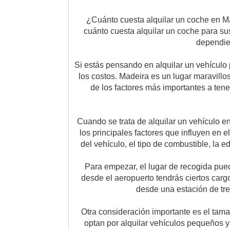
¿
Cu
á
nt
o
 cu
esta
 al
qu
ilar
 un
 coc
he
 en
 M
cu
á
nt
o
 cu
esta
 al
qu
ilar
 un
 coc
he
 para
 su
depend
i
Si
 est
ás
 pens
ando
 en
 al
qu
ilar
 un
 veh
í
cul
o
los
 cost
os
.
 Made
ira
 es
 un
 l
ugar
 mar
av
ill
o
de
 los
 fact
ores
 m
ás
 important
es
 a
 t
ene
Cu
ando
 se
 tr
ata
 de
 al
qu
ilar
 un
 veh
í
cul
o
 e
los
 princip
ales
 fact
ores
 que
 influ
y
en
 en
 el
del
 veh
í
cul
o
,
 el
 tip
o
 de
 combust
ible
,
 la
 e
P
ara
 em
pe
zar
,
 el
 l
ugar
 de
 rec
og
ida
 p
ue
des
de
 el
 aer
op
u
erto
 tend
r
ás
 c
i
ert
os
 c
arg
des
de
 un
a
 est
aci
ón
 de
 t
r
O
tra
 consider
aci
ón
 important
e
 es
 el
 t
ama
opt
an
 por
 al
qu
ilar
 veh
í
cul
os
 pe
que
ñ
os
 