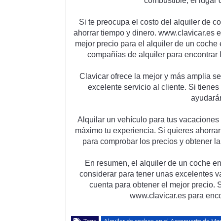
combust
ible
,
 el
 l
ugar
 
Si
 te
 pre
oc
up
a
 el
 cost
o
 del
 al
qu
iler
 de
 c
a
hor
rar
 t
iem
po
 y
 din
ero
.
 www.clavicar.es e
mejor precio para el alquiler de un coch
compañías de alquiler para encontrar l
Clavicar ofrece la mejor y más amplia se
excelente servicio al cliente. Si tien
ayudarán
Alquilar un vehículo para tus vacacione
máximo tu experiencia. Si quieres ahorrar 
para comprobar los precios y obtener la 
En resumen, el alquiler de un coche en
considerar para tener unas excelentes v
cuenta para obtener el mejor precio. 
www.clavicar.es para encon
Tags
Alquiler de coches en el Aeropuerto de Ma