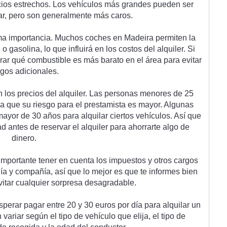
c
ios
 est
re
ch
os
.
 Los
 veh
í
cul
os
 m
ás
 grand
es
 p
ued
en
 ser
ar
,
 per
o
 son
 general
ment
e
 m
ás
 car
os
.
m
a
 import
anc
ia
.
 Much
os
 coc
hes
 en
 Made
ira
 permit
en
 la
l
 o
 gas
olina
,
 lo
 que
 influ
ir
á
 en
 los
 cost
os
 del
 al
qu
iler
.
 Si
r
ar
 qu
é
 combust
ible
 es
 m
ás
 bar
ato
 en
 el
 á
rea
 para
 ev
itar
rg
os
 ad
ic
ional
es
.
n
 los
 pre
ci
os
 del
 al
qu
iler
.
 Las
 person
as
 men
ores
 de
 25
ya
 que
 su
 r
ies
go
 para
 el
 prest
am
ista
 es
 mayor
.
 Al
gun
as
mayor
 de
 30
 a
ñ
os
 para
 al
qu
ilar
 c
i
ert
os
 veh
í
cul
os
.
 As
í
 que
ad
 ant
es
 de
 reserv
ar
 el
 al
qu
iler
 para
 a
hor
r
arte
 al
go
 de
din
ero
.
important
e
 t
ener
 en
 cu
enta
 los
 imp
u
est
os
 y
 ot
ros
 c
arg
os
ñ
ía
 y
 comp
a
ñ
ía
,
 as
í
 que
 lo
 me
j
or
 es
 que
 te
 inform
es
 b
ien
v
itar
 c
ual
qu
ier
 s
orp
resa
 des
ag
rad
able
.
s
per
ar
 p
agar
 ent
re
 20
 y
 30
 euros
 por
 d
ía
 para
 al
qu
ilar
 un
n
 vari
ar
 se
g
ú
n
 el
 tip
o
 de
 veh
í
cul
o
 que
 el
ija
,
 el
 tip
o
 de