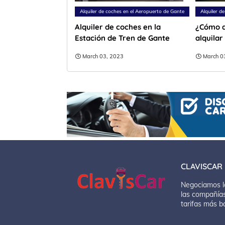
Alquiler de coches en el Aeropuerto de Gante
Alquiler d
Alquiler de coches en la
¿Cómo a
Estación de Tren de Gante
alquila
March 03, 2023
March 0
CLAVISCAR
Negociamos l
las compañías
tarifas más b