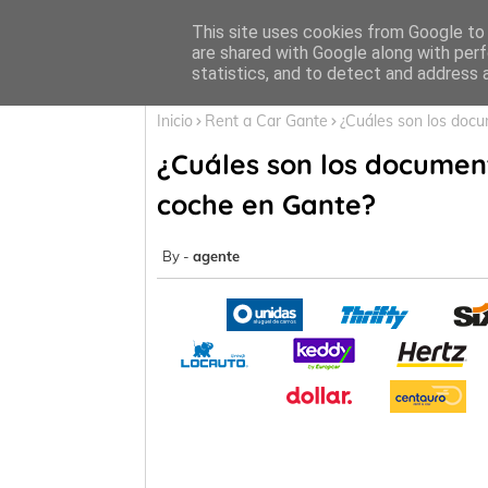
Inicio
This site uses cookies from Google to d
are shared with Google along with perf
statistics, and to detect and address 
Inicio
Rent a Car Gante
¿Cuáles son los docu
¿Cuáles son los document
coche en Gante?
agente