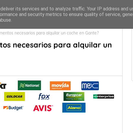
eliver its services and to analyze traffic. Your IP address and 
ormance and security metrics to ensure quality of service, gen
abuse.
mentos necesarios para alquilar un coche en Gante?
os necesarios para alquilar un