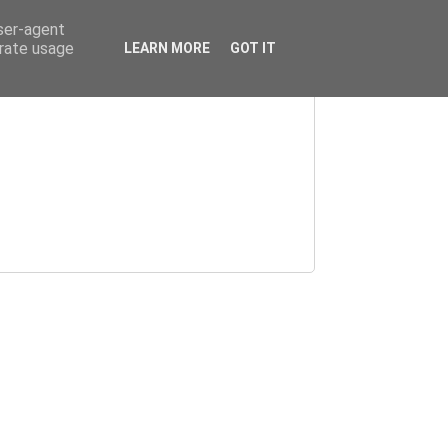
user-agent
erate usage
LEARN MORE
GOT IT