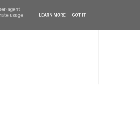
user-agent
erate usage
LEARN MORE
GOT IT