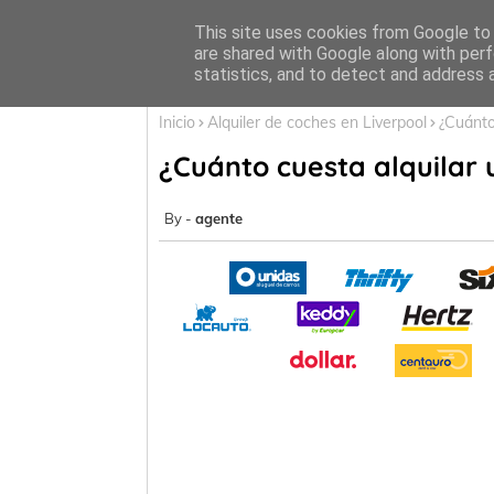
Inicio
This site uses cookies from Google to d
are shared with Google along with perf
statistics, and to detect and address 
Inicio
Alquiler de coches en Liverpool
¿Cuánto
¿Cuánto cuesta alquilar 
agente