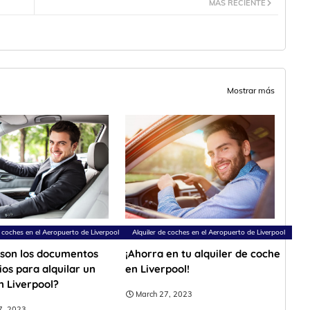
MÁS RECIENTE
Mostrar más
e coches en el Aeropuerto de Liverpool
Alquiler de coches en el Aeropuerto de Liverpool
 son los documentos
¡Ahorra en tu alquiler de coche
os para alquilar un
en Liverpool!
n Liverpool?
March 27, 2023
7, 2023