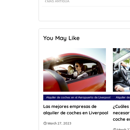
MÁS ANTIGUA
You May Like
Alquiler de coches en el Aeropuerto de Liverpool
Alquiler d
Las mejores empresas de
¿Cuáles
alquiler de coches en Liverpool
necesari
coche e
March 27, 2023
March 2